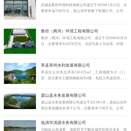
武城县鲁控环境科技有限公司成立于2020年1月21日，注
册资本金5500万元，是山东环资旗下权属公司。公司经
营范围包括污水处理、垃圾处理、中水回用技术研发、
服务；湿地资源保护和修复工程、水资源及供水设施工
程、基础设施建设项目管理、咨询。现阶段主要负责武
鲁控（商河）环境工程有限公司
城县利城河、姜庄沟黑臭水体综合治理工程及武城县生
鲁控（商河）环境工程有限公司，成立于2020年08月10
活垃圾转运站PPP项目投融资、建设、运营、移交等。
日，注册资本为10250万元，法定代表人为吉强，经营范
围包括一般项目：污水处理及其再生利用；现阶段主要
负责商河县污水治理特许经营项目建设运营。
莘县莘州水利发展有限公司
莘县古云水库总库容550.6万m3，工程规模为小（1）
型，其主要水工建筑物级别为4级，包括入库溢流坝、水
库围坝、出库泵站等，次要建筑物为5级，临时建筑物为
5级。向莘县南部的古云镇、大张家镇、观城镇、樱桃园
梁山县水务发展有限公司
镇及古云经济开发区生活及工业供水规模为3万m3/d，年
供水量1095万m3。其中，生活供水规模为2万m3/d，年
梁山县水务发展有限公司成立于2013年3月，是由山东环
供水量730万m3；工业供水规模为1万m3/d，年供水量36
资出资组建的全资子公司，注册资本7100万元。公司目
5万m3。出库泵站设计流量为0.451m3/s。
前主要负责梁山县饮水安全工程蓼儿洼平原水库工程及
配套工程投资建设工作，从事涉水项目的投资开发和经
临清市清源水务有限公司
营管理。
为响应山东省委、省政府关于解决城市饮用水安全、投