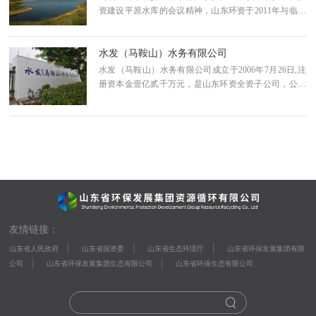
资建设平原水库的会议精神，山东环资于2011年与临清
市人民政府接洽商谈投资建设、运营城南水库，并增资
扩股临清市清源水务有限公司（以下简称“清源水
水发（马鞍山）水务有限公司
务”）。
水发（马鞍山）水务有限公司成立于2006年7月26日,注
册资本金壹亿贰千万元，是山东环资全资子公司，公司
拥有马鞍山市博望区博望镇30年（2006年8月15日—2036
年8月14日）供水特许经营权。公司坐落在博望区新合路
中心区域，占地面积18亩，以运粮河为主取水水源地，
石臼湖为备用水源地，源水管网全长18.8km，日处理能
力5万吨，水厂采用目前较为先进的“絮凝+沉淀+过滤
+消毒”处理工艺。供水主干管约170km，供水区域覆盖
博望区博望镇、新市工业园全部区域，服务约4万用户、
10万居民。
友情链接：
|
|
|
山东省人民政府
山东省国资委
山东省生态环境厅
山东省环保发展集团有限
|
|
公司
山东省环保发展集团生态有限公司
山东省环保生态有限公司