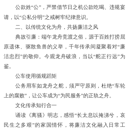
公款姓“公”，严禁借节日之机公款吃喝、违规宴
请，以“公私分明”之戒树牢纪律意识。
二、
以传统文化为舟，共扬廉洁之风
典故引廉
：端午龙舟竞渡之俗，源于百姓打捞屈
原遗体、驱散鱼兽的义举，千年传承间凝聚着对“廉
洁忠烈”的敬仰。今观龙舟破浪，当以“舵正行远”为
鉴。
公车使用循规蹈矩
公务用车如龙舟之舵，须严守原则，杜绝“车轮
上的腐败”，让公车成为“为民服务”的正轨之舟。
文化传承知行合一
诵读《离骚》明志，感悟“长太息以掩涕兮，哀
民生之多艰”的家国情怀，将廉洁文化融入日常工